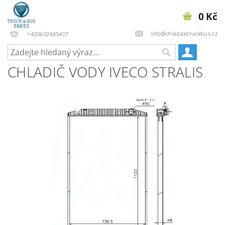
0 Kč
info@chladicetruckbus.cz
+420602485407
CHLADIČ VODY IVECO STRALIS