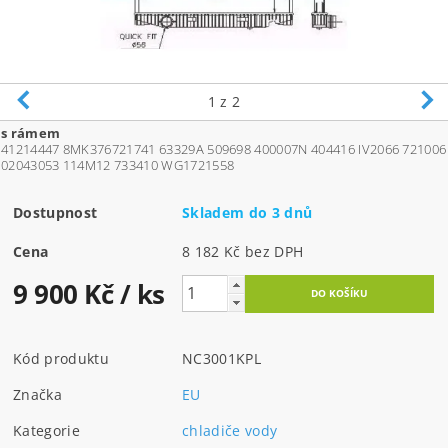
1
z 2
s rámem
41214447 8MK376721741 63329A 509698 400007N 404416 IV2066 721006
02043053 114M12 733410 WG1721558
Dostupnost
Skladem do 3 dnů
Cena
8 182 Kč bez DPH
9 900 Kč
/ ks
Kód produktu
NC3001KPL
Značka
EU
Kategorie
chladiče vody