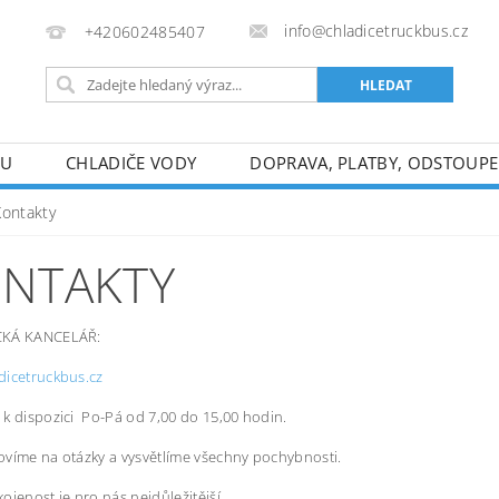
info@chladicetruckbus.cz
+420602485407
HU
CHLADIČE VODY
DOPRAVA, PLATBY, ODSTOUP
Kontakty
NTAKTY
CKÁ KANCELÁŘ:
dicetruckbus.cz
k dispozici Po-Pá od 7,00 do 15,00 hodin.
víme na otázky a vysvětlíme všechny pochybnosti.
ojenost je pro nás nejdůležitější.