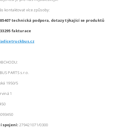
s kontaktovat více způsoby:
85407 technická podpora, dotazy týkající se produktů
733295 fakturace
ladicetruckbus.cz
 OBCHODU:
BUS PARTS s.r.o.
ká 1950/5
rviná 1
450
3093450
 spojení:
279421071/0300