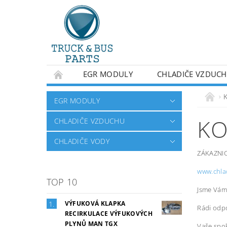
EGR MODULY
CHLADIČE VZDUC
OBCHODNÍ PODMÍNKY
NAPIŠTE NÁM
EGR MODULY
KO
CHLADIČE VZDUCHU
CHLADIČE VODY
ZÁKAZNI
www.chla
TOP 10
Jsme Vám 
VÝFUKOVÁ KLAPKA
Rádi odpo
RECIRKULACE VÝFUKOVÝCH
PLYNŮ MAN TGX
Vaše spok