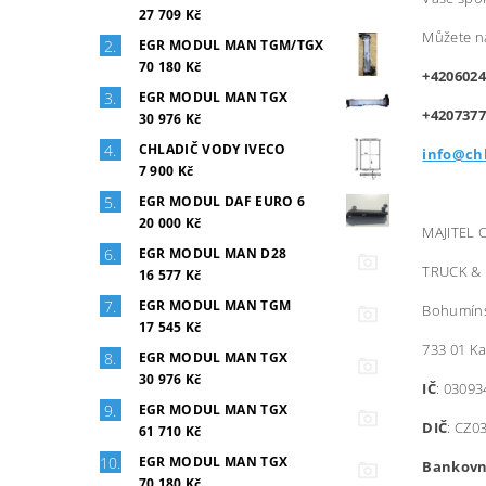
27 709 Kč
Můžete ná
EGR MODUL MAN TGM/TGX
70 180 Kč
+4206024
EGR MODUL MAN TGX
+420737
30 976 Kč
CHLADIČ VODY IVECO
info@ch
7 900 Kč
EGR MODUL DAF EURO 6
20 000 Kč
MAJITEL
EGR MODUL MAN D28
TRUCK & 
16 577 Kč
EGR MODUL MAN TGM
Bohumíns
17 545 Kč
733 01 Ka
EGR MODUL MAN TGX
30 976 Kč
IČ
: 03093
EGR MODUL MAN TGX
DIČ
: CZ0
61 710 Kč
EGR MODUL MAN TGX
Bankovní
70 180 Kč