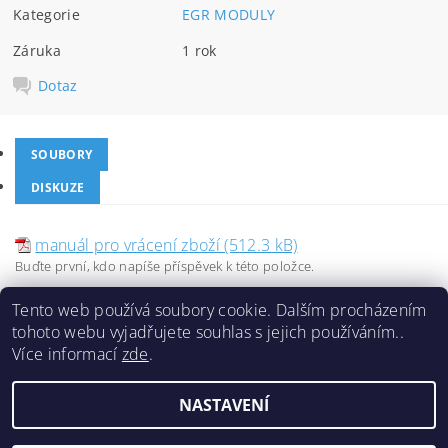
Kategorie
EGR MODULY
Záruka
1 rok
Dotaz
SOUBORY
DISKUZE
manuál pro vrácení zboží (512.3 kB)
Buďte první, kdo napíše příspěvek k této položce.
Přidat komentář
Tento web používá soubory cookie. Dalším procházením
tohoto webu vyjadřujete souhlas s jejich používáním..
Více informací
zde
.
NASTAVENÍ
2026 ©
Chladiče TRUCK&BUS
, všechna práva vyhrazena