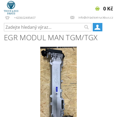
0 Kč
info@chladicetruckbus.cz
+420602485407
EGR MODUL MAN TGM/TGX