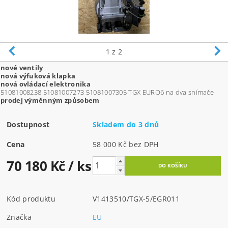
1
z 2
nové ventily
nová výfuková klapka
nová ovládací elektronika
51081008238 51081007273 51081007305 TGX EURO6 na dva snímače
prodej výměnným způsobem
Dostupnost
Skladem do 3 dnů
Cena
58 000 Kč bez DPH
70 180 Kč
/ ks
Kód produktu
V1413510/TGX-5/EGR011
Značka
EU