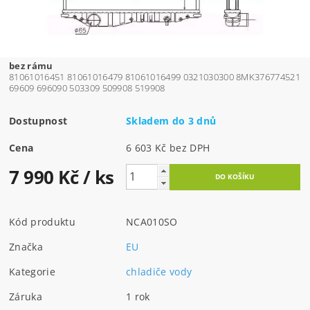
bez rámu
81061016451 81061016479 81061016499 0321030300 8MK376774521
69609 696090 503309 509908 519908
Dostupnost
Skladem do 3 dnů
Cena
6 603 Kč bez DPH
7 990 Kč
/ ks
Kód produktu
NCA010SO
Značka
EU
Kategorie
chladiče vody
Záruka
1 rok