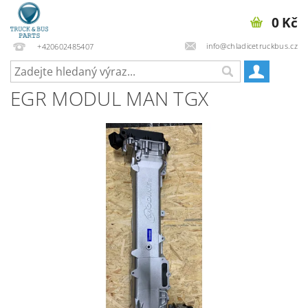
0 Kč
info@chladicetruckbus.cz
+420602485407
EGR MODUL MAN TGX