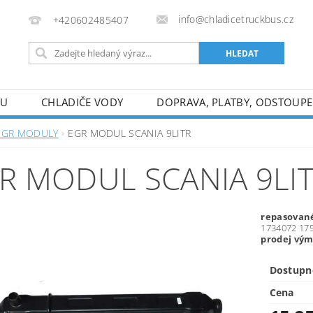
info@chladicetruckbus.cz
+420602485407
HU
CHLADIČE VODY
DOPRAVA, PLATBY, ODSTOUP
EGR MODULY
EGR MODUL SCANIA 9LITR
R MODUL SCANIA 9LI
repasovan
1734072 17
prodej vý
Dostupn
Cena