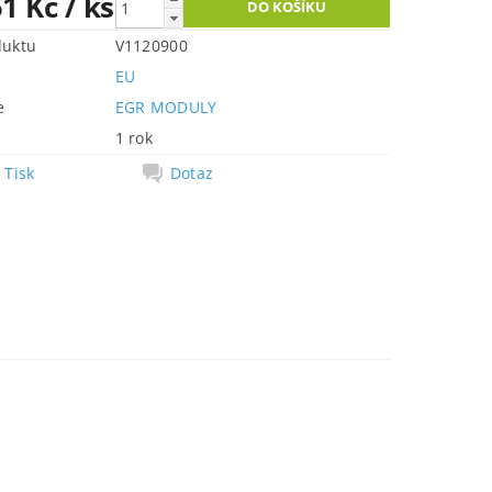
51 Kč
/ ks
duktu
V1120900
EU
e
EGR MODULY
1 rok
Tisk
Dotaz