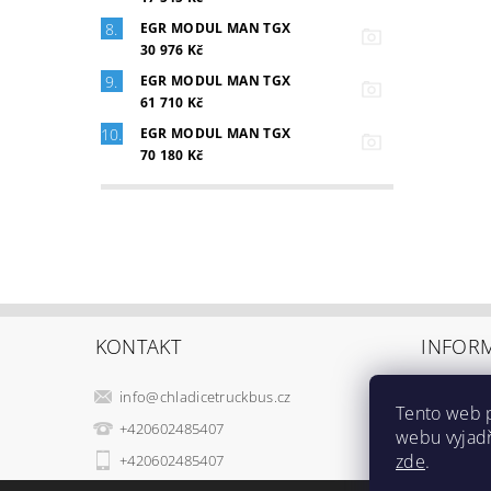
EGR MODUL MAN TGX
30 976 Kč
EGR MODUL MAN TGX
61 710 Kč
EGR MODUL MAN TGX
70 180 Kč
KONTAKT
INFOR
Kontakty
info
@
chladicetruckbus.cz
Tento web 
Doprava,
+420602485407
webu vyjadř
Obchodn
zde
.
+420602485407
Podmínk