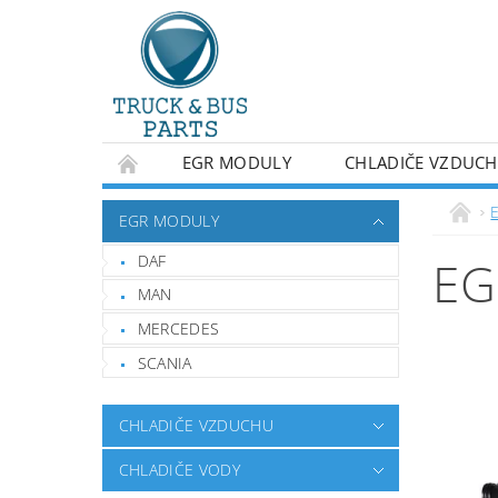
EGR MODULY
CHLADIČE VZDUC
OBCHODNÍ PODMÍNKY
NAPIŠTE NÁM
EGR MODULY
DAF
EG
MAN
MERCEDES
SCANIA
CHLADIČE VZDUCHU
CHLADIČE VODY