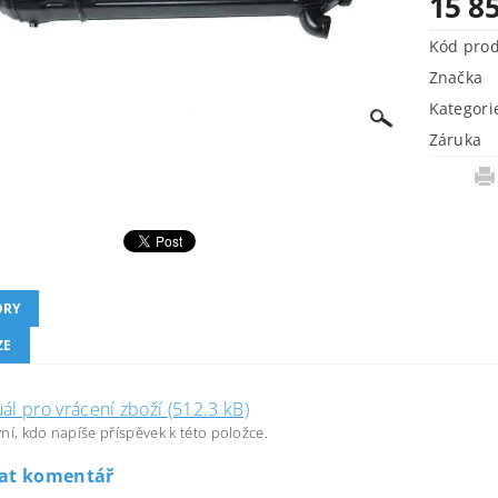
15 8
Kód pro
Značka
Kategori
Záruka
ORY
ZE
l pro vrácení zboží (512.3 kB)
ní, kdo napíše příspěvek k této položce.
dat komentář