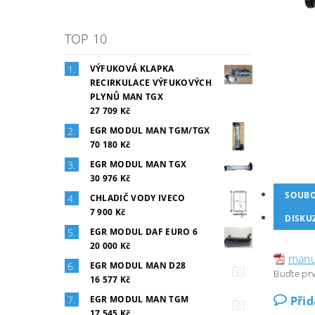
TOP 10
VÝFUKOVÁ KLAPKA
RECIRKULACE VÝFUKOVÝCH
PLYNŮ MAN TGX
27 709 Kč
EGR MODUL MAN TGM/TGX
70 180 Kč
EGR MODUL MAN TGX
30 976 Kč
SOUB
CHLADIČ VODY IVECO
7 900 Kč
DISKU
EGR MODUL DAF EURO 6
20 000 Kč
manuá
EGR MODUL MAN D28
Buďte prv
16 577 Kč
Při
EGR MODUL MAN TGM
17 545 Kč