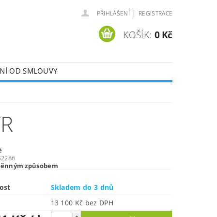
|
PŘIHLÁŠENÍ
REGISTRACE
KOŠÍK:
0 Kč
ENÍ OD SMLOUVY
TR
é
52286
měnným způsobem
ost
Skladem do 3 dnů
13 100 Kč bez DPH