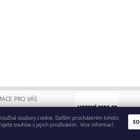
MACE PRO VÁS
používá soubory cookie. Dalším procházením tohoto
 platby, odstoupení od smlouvy
SO
ujete souhlas s jejich používáním.. Více informací
í podmínky
y ochrany osobních údajů